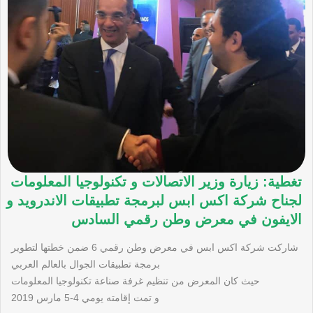
تغطية: زيارة وزير الاتصالات و تكنولوجيا المعلومات
لجناح شركة اكس ابس لبرمجة تطبيقات الاندرويد و
الايفون في معرض وطن رقمي السادس
شاركت شركة اكس ابس في معرض وطن رقمي 6 ضمن خطتها لتطوير
برمجة تطبيقات الجوال بالعالم العربي
حيث كان المعرض من تنظيم غرفة صناعة تكنولوجيا المعلومات
و تمت إقامته يومي 4-5 مارس 2019