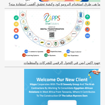
ما هى طرق استخدام البرومو كود وكيفية تحقيق أقصى استفادة منه؟
جهود اكس ابس في التحول الرقمي للشركات والمنظمات