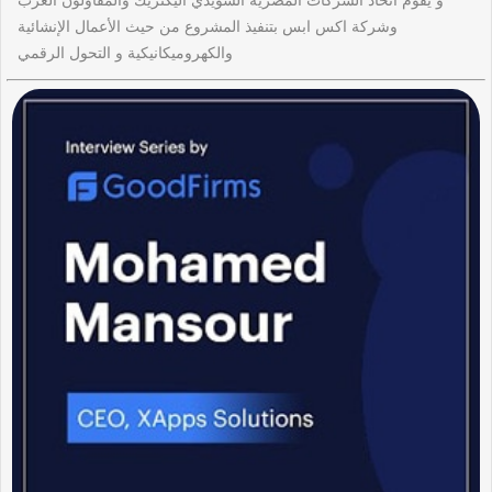
وشركة اكس ابس بتنفيذ المشروع من حيث الأعمال الإنشائية
والكهروميكانيكية و التحول الرقمي