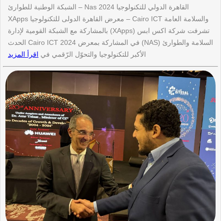
القاهرة الدولي للتكنولوجيا 2024 Nas – الشبكة الوطنية للطوارئ
والسلامة العامة Cairo ICT – معرض القاهرة الدولى للتكنولوجيا XApps
تشرفت شركة اكس ابس (XApps) بالمشاركة مع الشبكة القومية لإدارة
السلامة والطوارئ (NAS) في المشاركة بمعرض Cairo ICT 2024 الحدث
الأكبر للتكنولوجيا والتحوّل الرّقمي في
اقرأ المزيد