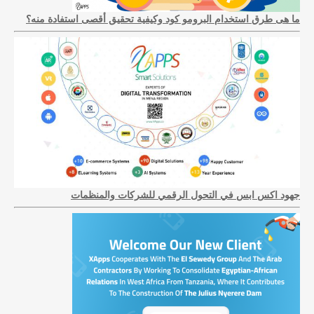
ما هى طرق استخدام البرومو كود وكيفية تحقيق أقصى استفادة منه؟
جهود اكس ابس في التحول الرقمي للشركات والمنظمات