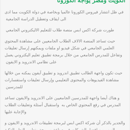
الكويت ومصر يواجه الكورونا
في ظل انتشار فيروس الكورونا عالميا وبخاصة في دولة الكويت مما ادى
الى ايقاف وتعطيل الدراسة الجامعية
طورت شركة اكس ابس منصة طلاب للتعليم الاليكتروني الجامعي
حيث تساعد المنصة الالاف الطلاب الجامعيين على مشاهدة المحتوي
العلمي الجامعي في شكل فيديو او ملفات ويمكنهم إرسال تعليقات
وتفاعل للمدرس الجامعي من خلال برمجة تطبيق تعليم اليكتروني يعمل
على نظامي الاندرويد و الايفون
حيث تكون واجهة الطالب تطبيق اندرويد و تطبيق آيفون يمكنه من خلالها
مشاهدة الفيديوهات والمحتوى التعليمي وإرسال تعليقات واستفسارات
للمدرسين
و هناك أيضا واجهة للمدرسين الجامعيين على الاندرويد والايفون تساعد
المدرس في رفع المحتوي الخاص به واستقبال أسئلة وتعليقات الطلاب
والإجابة عليها
والجدير بالذكر أن شركة اكس ابس لبرمجة تطبيقات الاندرويد و الايفون و
الويب من افضل الشركات في صناعة وبرمجة وتطوير النظم الذكية