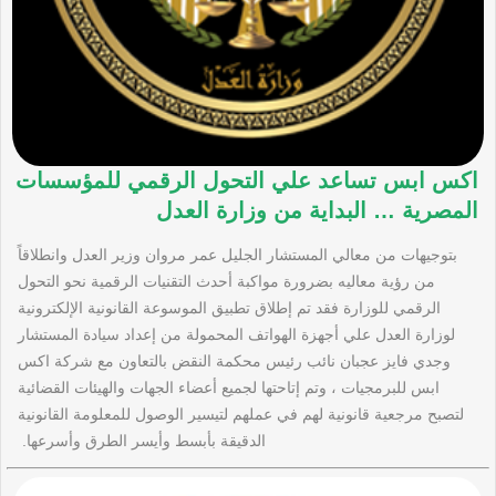
اكس ابس تساعد علي التحول الرقمي للمؤسسات
المصرية … البداية من وزارة العدل
بتوجيهات من معالي المستشار الجليل عمر مروان وزير العدل وانطلاقاً
من رؤية معاليه بضرورة مواكبة أحدث التقنيات الرقمية نحو التحول
الرقمي للوزارة فقد تم إطلاق تطبيق الموسوعة القانونية الإلكترونية
لوزارة العدل علي أجهزة الهواتف المحمولة من إعداد سيادة المستشار
وجدي فايز عجبان نائب رئيس محكمة النقض بالتعاون مع شركة اكس
ابس للبرمجيات ، وتم إتاحتها لجميع أعضاء الجهات والهيئات القضائية
لتصبح مرجعية قانونية لهم في عملهم لتيسير الوصول للمعلومة القانونية
الدقيقة بأبسط وأيسر الطرق وأسرعها.