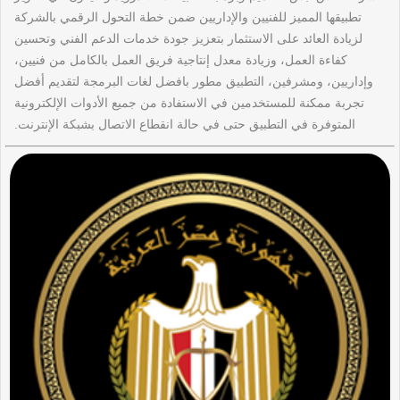
تطبيقها المميز للفنيين والإداريين ضمن خطة التحول الرقمي بالشركة
لزيادة العائد على الاستثمار بتعزيز جودة خدمات الدعم الفني وتحسين
كفاءة العمل، وزيادة معدل إنتاجية فريق العمل بالكامل من فنيين،
وإداريين، ومشرفين، التطبيق مطور بافضل لغات البرمجة لتقديم أفضل
تجربة ممكنة للمستخدمين في الاستفادة من جميع الأدوات الإلكترونية
المتوفرة في التطبيق حتى في حالة انقطاع الاتصال بشبكة الإنترنت.