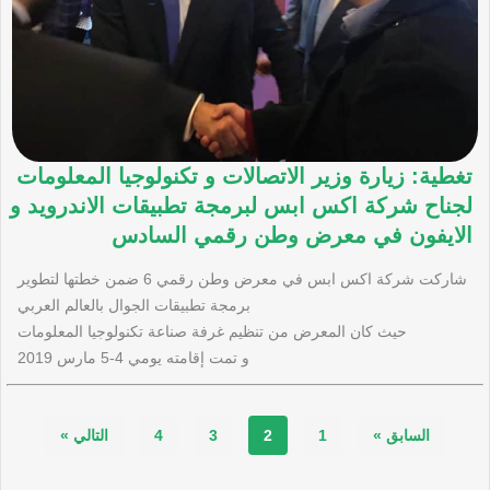
تغطية: زيارة وزير الاتصالات و تكنولوجيا المعلومات
لجناح شركة اكس ابس لبرمجة تطبيقات الاندرويد و
الايفون في معرض وطن رقمي السادس
شاركت شركة اكس ابس في معرض وطن رقمي 6 ضمن خطتها لتطوير
برمجة تطبيقات الجوال بالعالم العربي
حيث كان المعرض من تنظيم غرفة صناعة تكنولوجيا المعلومات
و تمت إقامته يومي 4-5 مارس 2019
السابق »
1
2
3
4
التالي »