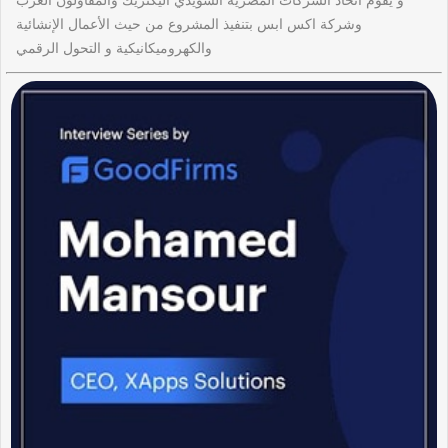
وشركة اكس ابس بتنفيذ المشروع من حيث الأعمال الإنشائية
والكهروميكانيكية و التحول الرقمي