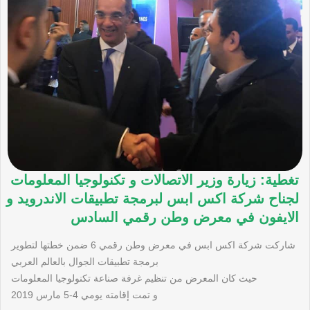
تغطية: زيارة وزير الاتصالات و تكنولوجيا المعلومات
لجناح شركة اكس ابس لبرمجة تطبيقات الاندرويد و
الايفون في معرض وطن رقمي السادس
شاركت شركة اكس ابس في معرض وطن رقمي 6 ضمن خطتها لتطوير
برمجة تطبيقات الجوال بالعالم العربي
حيث كان المعرض من تنظيم غرفة صناعة تكنولوجيا المعلومات
و تمت إقامته يومي 4-5 مارس 2019