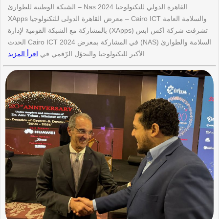
القاهرة الدولي للتكنولوجيا 2024 Nas – الشبكة الوطنية للطوارئ
والسلامة العامة Cairo ICT – معرض القاهرة الدولى للتكنولوجيا XApps
تشرفت شركة اكس ابس (XApps) بالمشاركة مع الشبكة القومية لإدارة
السلامة والطوارئ (NAS) في المشاركة بمعرض Cairo ICT 2024 الحدث
الأكبر للتكنولوجيا والتحوّل الرّقمي في
اقرأ المزيد