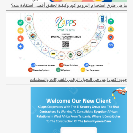
ما هى طرق استخدام البرومو كود وكيفية تحقيق أقصى استفادة منه؟
جهود اكس ابس في التحول الرقمي للشركات والمنظمات