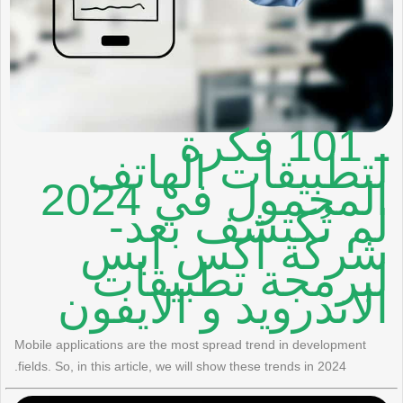
ـ 101 فكرة
لتطبيقات الهاتف
المحمول في 2024
لم تُكتشف بعد-
شركة اكس ابس
لبرمجة تطبيقات
الاندرويد و الايفون
Mobile applications are the most spread trend in development
fields. So, in this article, we will show these trends in 2024.