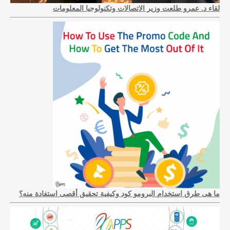
لقاء د. عمرو طلعت وزير الاتصالات وتكنولوجيا المعلومات
ما هى طرق استخدام البرومو كود وكيفية تحقيق أقصى استفادة منه؟