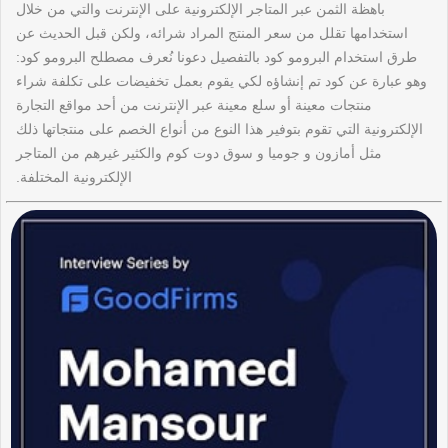
باهظة الثمن عبر المتاجر الإلكترونية على الإنترنت والتي من خلال
استخدامها تقلل من سعر المنتج المراد شرائه، ولكن قبل الحديث عن
طرق استخدام البرومو كود بالتفصيل دعونا نُعرف مصطلح البرومو كود:
وهو عبارة عن كود تم إنشاؤه لكي يقوم بعمل تخفيضات على تكلفة شراء
منتجات معينة أو سلع معينة عبر الإنترنت من أحد مواقع التجارة
الإلكترونية التي تقوم بتوفير هذا النوع من أنواع الخصم على منتجاتها ذلك
مثل أمازون و جوميا و سوق دوت كوم والكثير غيرهم من المتاجر
الإلكترونية المختلفة.