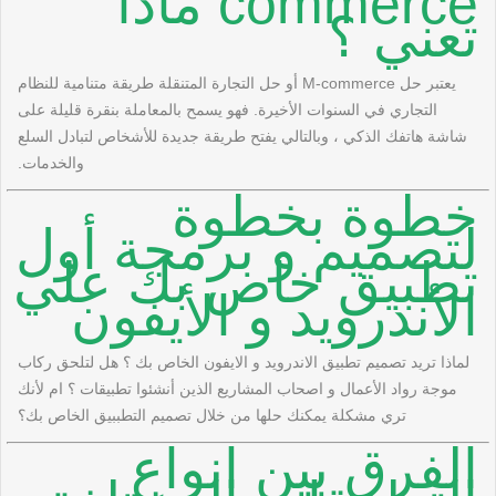
commerce ماذا
تعني ؟
يعتبر حل M-commerce أو حل التجارة المتنقلة طريقة متنامية للنظام
التجاري في السنوات الأخيرة. فهو يسمح بالمعاملة بنقرة قليلة على
شاشة هاتفك الذكي ، وبالتالي يفتح طريقة جديدة للأشخاص لتبادل السلع
والخدمات.
خطوة بخطوة
لتصميم و برمجة أول
تطبيق خاص بك علي
اﻷندرويد و اﻷيفون
لماذا تريد تصميم تطبيق الاندرويد و الايفون الخاص بك ؟ هل لتلحق ركاب
موجة رواد اﻷعمال و اصحاب المشاريع الذين أنشئوا تطبيقات ؟ ام ﻷنك
تري مشكلة يمكنك حلها من خلال تصميم التطببيق الخاص بك؟
الفرق بين انواع