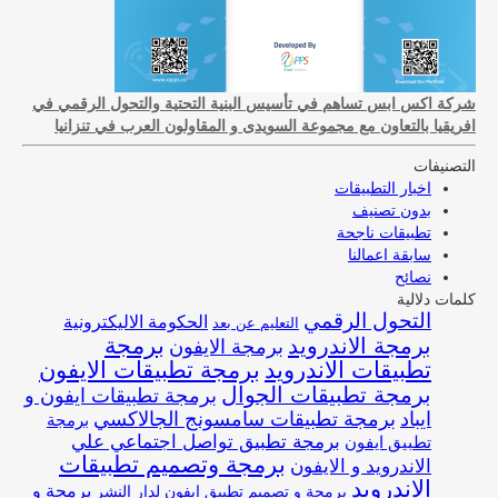
شركة اكس ابس تساهم في تأسيس البنية التحتية والتحول الرقمي في
افريقيا بالتعاون مع مجموعة السويدى و المقاولون العرب في تنزانيا
التصنيفات
اخبار التطبيقات
بدون تصنيف
تطبيقات ناجحة
سابقة اعمالنا
نصائح
كلمات دلالية
التحول الرقمي
الحكومة الاليكترونية
التعليم عن بعد
برمجة
برمجة الاندرويد
برمجة الايفون
تطبيقات الاندرويد
برمجة تطبيقات الايفون
برمجة تطبيقات الجوال
برمجة تطبيقات ايفون و
ايباد
برمجة تطبيقات سامسونج الجالاكسي
برمجة
برمجة تطبيق تواصل اجتماعي علي
تطبيق ايفون
برمجة وتصميم تطبيقات
الاندرويد و الايفون
الاندرويد
برمجة و
برمجة و تصميم تطبيق ايفون لدار النشر