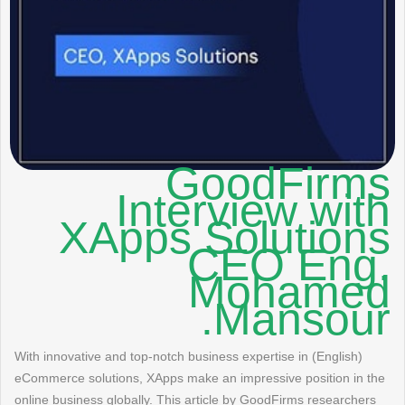
GoodFirms
Interview with
XApps Solutions
CEO Eng.
Mohamed
Mansour.
(English) With innovative and top-notch business expertise in
eCommerce solutions, XApps make an impressive position in the
online business globally. This article by GoodFirms researchers