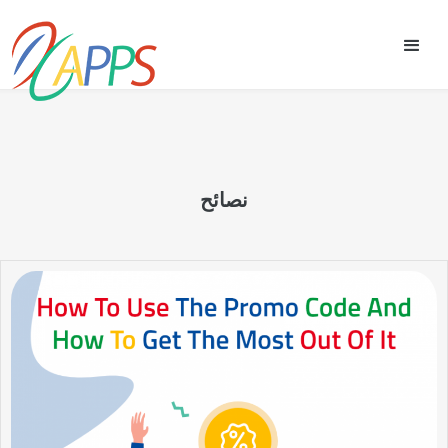
نصائح