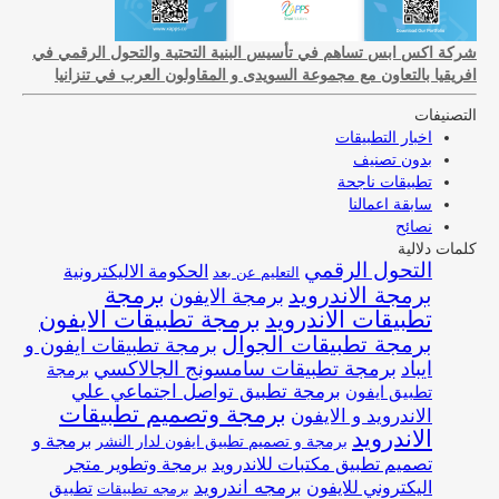
شركة اكس ابس تساهم في تأسيس البنية التحتية والتحول الرقمي في
افريقيا بالتعاون مع مجموعة السويدى و المقاولون العرب في تنزانيا
التصنيفات
اخبار التطبيقات
بدون تصنيف
تطبيقات ناجحة
سابقة اعمالنا
نصائح
كلمات دلالية
التحول الرقمي
الحكومة الاليكترونية
التعليم عن بعد
برمجة
برمجة الاندرويد
برمجة الايفون
تطبيقات الاندرويد
برمجة تطبيقات الايفون
برمجة تطبيقات الجوال
برمجة تطبيقات ايفون و
ايباد
برمجة تطبيقات سامسونج الجالاكسي
برمجة
برمجة تطبيق تواصل اجتماعي علي
تطبيق ايفون
برمجة وتصميم تطبيقات
الاندرويد و الايفون
الاندرويد
برمجة و
برمجة و تصميم تطبيق ايفون لدار النشر
تصميم تطبيق مكتبات للاندرويد
برمجة وتطوير متجر
اليكتروني للايفون
برمجه اندرويد
تطبيق
برمجه تطبيقات