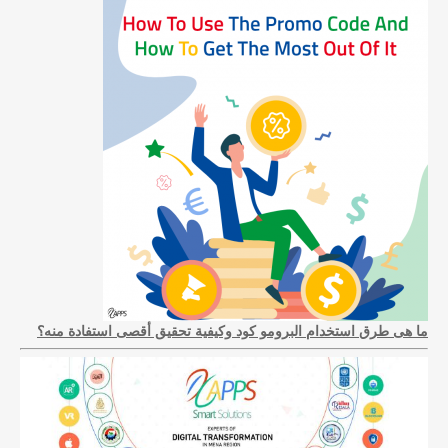
ما هى طرق استخدام البرومو كود وكيفية تحقيق أقصى استفادة منه؟