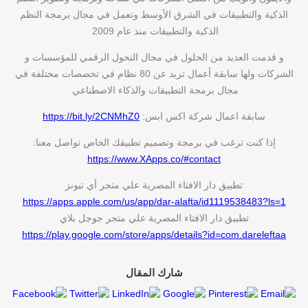
الذكية والتطبيقات في الشرق الأوسط وتعمل في مجال برمجة النظم
الذكية والتطبيقات منذ عام 2009
و قدمت العديد من الحلول في مجال التحول الرقمي للمؤسسات و
الشركات ولها سابقة أعمال تزيد عن 80 نظام في تخصصات مختلفة في
مجال برمجة التطبيقات والذكاء الاصطناعي
سابقة اعمال شركة اكس ابس:
https://bit.ly/2CNMhZ0
إذا كنت ترغب في برمجة وتصميم تطبيقك الخاص تواصل معنا:
https://www.XApps.co/#contact
تطبيق دار الافتاء المصرية علي متجر أي تيونز
https://apps.apple.com/us/app/dar-alafta/id1119538483?ls=1
تطبيق دار الافتاء المصرية علي متجر جوجل بلاي
https://play.google.com/store/apps/details?id=com.dareleftaa
شارك المقال