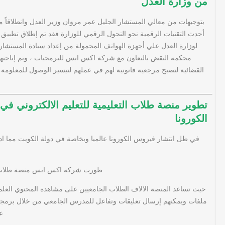
من وزارة العدل
بتوجيهات من معالي المستشار الجليل عمر مروان وزير العدل وانطلاقاً م
أحدث التقنيات الرقمية نحو التحول الرقمي للوزارة فقد تم إطلاق تطبيق ال
لوزارة العدل علي أجهزة الهواتف المحمولة من إعداد سيادة المستشا
محكمة النقض بالتعاون مع شركة اكس ابس للبرمجيات ، وتم إتاحتها 
القضائية لتصبح مرجعية قانونية لهم في عملهم لتيسير الوصول للمعلومة ا
تطوير منصة طلاب التعليمية للتعليم الالكتروني ف
الكورونا
في ظل انتشار فيروس الكورونا عالميا وبخاصة في دولة الكويت مما اد
طورت شركة اكس ابس منصة طلاب لل
حيث تساعد المنصة الالاف الطلاب الجامعيين على مشاهدة المحتوي العل
ملفات ويمكنهم إرسال تعليقات وتفاعل للمدرس الجامعي من خلال برمجة 
ع