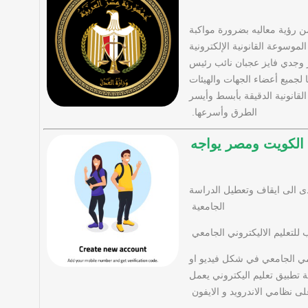
ن رؤية معاليه بضرورة مواكبة
موسوعة القانونية الإلكترونية
ر وجدي فايز عجبان نائب رئيس
لجميع أعضاء الجهات والهيئات
لقانونية الدقيقة بأبسط وأيسر
الطرق وأسرعها.
ي الكويت ومصر يواجه
ى الى ايقاف وتعطيل الدراسة
الجامعية
تعليم الاليكتروني الجامعي
مي الجامعي في شكل فيديو او
تطبيق تعليم اليكتروني يعمل
لى نظامي الاندرويد و الايفون