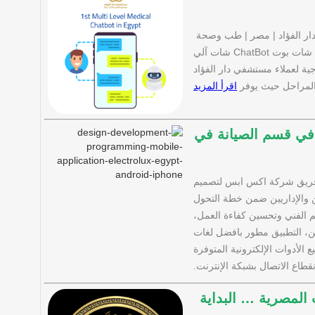
ار الفؤاد | مصر | طب وصحة
يعمل فريق الذكاء الاصطناعي بشركة اكس ابس على برمجة نظام شات بوت ChatBot شات آلي
ية لعملاء مستشفي دار الفؤاد
المراحل حيث يوفر
اقرأ المزيد
 في قسم الصيانة في
ى فريق شركة اكس ابس لتصميم
ين والإداريين ضمن خطة التحول
عم الفني وتحسين كفاءة العمل،
ين، التطبيق مطور بافضل لغات
لأدوات الإلكترونية المتوفرة
طاع الاتصال بشبكة الإنترنت.
لمصرية … البداية