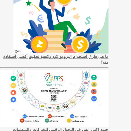
ما هى طرق استخدام البرومو كود وكيفية تحقيق أقصى استفادة
منه؟
جهود اكس ابس في التحول الرقمي للشركات والمنظمات