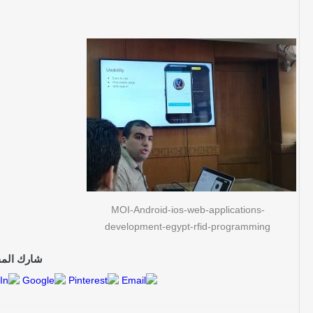
MOI-Android-ios-web-applications-
development-egypt-rfid-programming
شارك المق