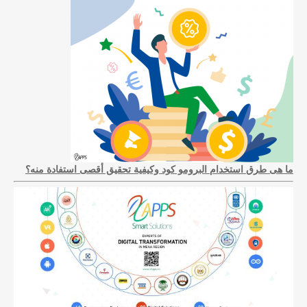
ما هى طرق استخدام البرومو كود وكيفية تحقيق أقصى استفادة منه؟