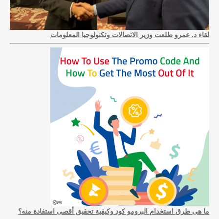
لقاء د. عمرو طلعت وزير الاتصالات وتكنولوجيا المعلومات
ما هى طرق استخدام البرومو كود وكيفية تحقيق أقصى استفادة منه؟