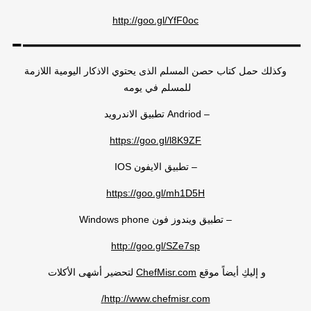
http://goo.gl/YfF0oc
————————-
وكذلك حمل كتاب حصن المسلم الذى يحتوي الاذكار اليومية اللازمة
للمسلم في يومه
– Andriod تطبيق الاندرويد
https://goo.gl/l8K9ZF
– تطبيق الايفون IOS
https://goo.gl/mh1D5H
– تطبيق ويندوز فون Windows phone
http://goo.gl/SZe7sp
و إليكِ أيضاً موقع
ChefMisr.com
لتحضير أشهى الأكلات
http://www.chefmisr.com/