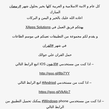
كل عام و الامة الاسلامية و العربية كلها بخير بحلول شهر
‫#‏رمضان‬
المبارك
اعاده الله عليك بالخير و اليمن و البركات
يهنئكم فريق العمل في
XApps Solutions
و يقدم لكم مجموعة من التطبيقات تعينكم في موسم الطاعات
في شهر
‫#‏القران‬
حمل القران علي جوالك
– اذا كنت من مستخدمي
‫#‏الايفون‬
IOS اتبع الرابط التالي
http://goo.gl/8bi7YY
– اذا كنت من مستخدمي
‪#‎Andriod‬
اتبع الرابط التالي
https://goo.gl/VkAIc7
– اذا كنت من مستخدمي
‪#‎Windows‬
phone يمكنك تحميل التطبيق من
الرابط التالي