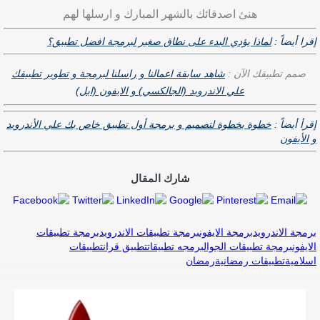
هنئ اصدقائك بالشهر المبارك و ارسلها لهم
إقرا أيضاً :
لماذا يؤدي البدء على نطاق صغير لبرمجة افضل تطبيق؟
صمم تطبيقك الآن :
شاهد سابقة اعمالنا و راسلنا لبرمجة و تطوير تطبيقك
علي الاندرويد (الجالكسي) و الايفون (ابل)
إقرأ أيضاً :
خطوة بخطوة لتصميم و برمجة أول تطبيق خاص بك علي اﻷندرويد
و اﻷيفون
شارك المقال
برمجة الاندرويد
برمجة الايفون
برمجة تطبيقات الاندرويد
برمجة تطبيقات
الايفون
برمجة تطبيقات الجوال
برمجه تطبيقات
تطبيق قران
تطبيقات
اسلامية
تطبيقات رمضانية
رمضان