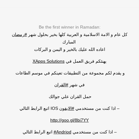
Be the first winner in Ramadan:
كل عام و الامة الاسلامية و العربية كلها بخير بحلول شهر
‫#‏رمضان‬
المبارك
اعاده الله عليك بالخير و اليمن و البركات
XApps Solutions
يهنئكم فريق العمل في
و يقدم لكم مجموعة من التطبيقات تعينكم في موسم الطاعات
في شهر
‫#‏القران‬
حمل القران علي جوالك
– اذا كنت من مستخدمي
‫#‏الايفون‬
IOS اتبع الرابط التالي
http://goo.gl/8bi7YY
اتبع الرابط التالي
‪#‎Andriod‬
– اذا كنت من مستخدمي