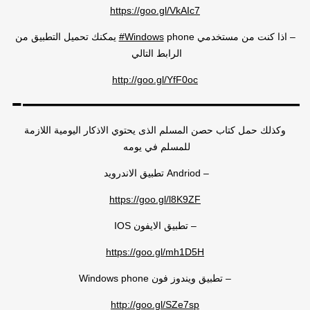
https://goo.gl/VkAIc7
phone يمكنك تحميل التطبيق من
‪#‎Windows‬
– اذا كنت من مستخدمي
الرابط التالي
http://goo.gl/YfF0oc
————————-
وكذلك حمل كتاب حصن المسلم الذى يحتوي الاذكار اليومية اللازمة
للمسلم في يومه
– Andriod تطبيق الاندرويد
https://goo.gl/l8K9ZF
– تطبيق الايفون IOS
https://goo.gl/mh1D5H
– تطبيق ويندوز فون Windows phone
http://goo.gl/SZe7sp