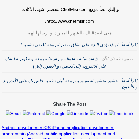
لتحضير أشهى الأكلات
ChefMisr.com
و إليكِ أيضاً موقع
http://www.chefmisr.com/
هنئ اصدقائك بالشهر المبارك و ارسلها لهم
إقرا أيضاً :
لماذا يؤدي البدء على نطاق صغير لبرمجة افضل تطبيق؟
صمم تطبيقك الآن :
شاهد سابقة اعمالنا و راسلنا لبرمجة و تطوير تطبيقك
علي الاندرويد (الجالكسي) و الايفون (ابل)
إقرأ أيضاً :
خطوة بخطوة لتصميم و برمجة أول تطبيق خاص بك علي اﻷندرويد
و اﻷيفون
Share The Post
Android development
iOS iPhone application development
programming
Android mobile application development and