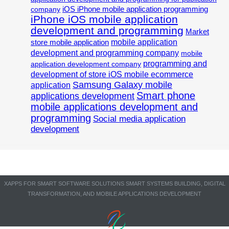
iOS iPhone mobile application programming
company
iPhone iOS mobile application
development and programming
Market
mobile application
store mobile application
development and programming company
mobile
programming and
application development company
development of store iOS mobile ecommerce
Samsung Galaxy mobile
application
Smart phone
applications development
mobile applications development and
programming
Social media application
development
XAPPS FOR SMART SOFTWARE SOLUTIONS SMART SYSTEMS BUILDING, DIGITAL
TRANSFORMATION, AND MOBILE APPLICATIONS DEVELOPMENT