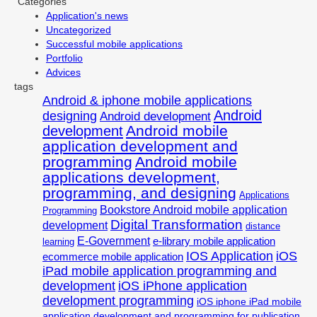
Categories
Application's news
Uncategorized
Successful mobile applications
Portfolio
Advices
tags
Android & iphone mobile applications
Android
designing
Android development
Android mobile
development
application development and
programming
Android mobile
applications development,
programming, and designing
Applications
Bookstore Android mobile application
Programming
Digital Transformation
development
distance
E-Government
e-library mobile application
learning
IOS Application
iOS
ecommerce mobile application
iPad mobile application programming and
development
iOS iPhone application
development programming
iOS iphone iPad mobile
application development and programming for publication