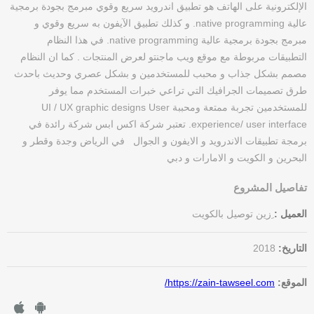
الإلكترونية على الهاتف هو تطبيق اندرويد سريع وقوي مبرمج بجودة برمجية
عالية native programming. و كذلك تطبيق الآيفون به سريع وقوي و
مبرمج بجودة برمجية عالية native programming. في هذا النظام
التطبيقات مربوطة مع موقع ويب ماجنتو لعرض المنتجات . كما ان النظام
مصمم بشكل جذاب و محبب للمستخدمين و بشكل عصري وحديث باحدث
طرق تصميمات الجرافيك التي تراعي خبرات المستخدم مما يوفر
للمستخدمين تجربة ممتعة ومحببة UI / UX graphic designs User
experience/ user interface. تعتبر شركة اكس ابس شركة رائدة في
برمجة تطبيقات الاندرويد و الايفون و الجوال في الرياض وجدة وقطر و
البحرين و الكويت و الامارات و دبي
تفاصيل المشروع
العميل :
ِزين توصيل بالكويت
التاريخ:
2018
الموقع:
https://zain-tawseel.com/