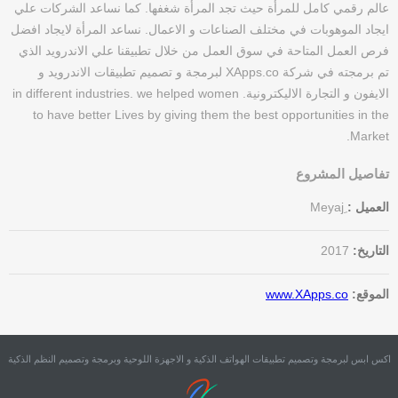
عالم رقمي كامل للمرأة حيث تجد المرأة شغفها. كما نساعد الشركات علي
ايجاد الموهوبات في مختلف الصناعات و الاعمال. نساعد المرأة لايجاد افضل
فرص العمل المتاحة في سوق العمل من خلال تطبيقنا علي الاندرويد الذي
تم برمجته في شركة XApps.co لبرمجة و تصميم تطبيقات الاندرويد و
الايفون و التجارة الاليكترونية. in different industries. we helped women
to have better Lives by giving them the best opportunities in the
Market.
تفاصيل المشروع
العميل :
ِMeyaj
التاريخ:
2017
الموقع:
www.XApps.co
اكس ابس لبرمجة وتصميم تطبيقات الهواتف الذكية و الاجهزة اللوحية وبرمجة وتصميم النظم الذكية